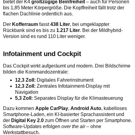
bietet der K4
großzügige Beinfreiheit
– auch für Personen
bis 1,85 Meter Körpergröße. Die Kopffreiheit fällt trotz der
flachen Dachlinie ordentlich aus.
Der
Kofferraum
fasst
438 Liter
, bei umgeklappter
Rückbank sind es bis zu
1.217 Liter
. Bei der Mildhybrid-
Version sind es rund 110 Liter weniger.
Infotainment und Cockpit
Das Cockpit wirkt aufgeräumt und modern. Drei Bildschirme
bilden die Kommandozentrale:
12,3 Zoll:
Digitales Fahrerinstrument
12,3 Zoll:
Zentrales Infotainment-Display mit
Navigation
5,3 Zoll:
Separates Display für die Klimasteuerung
Dazu kommen
Apple CarPlay
,
Android Auto
, kabelloses
Smartphone-Laden, ein KI-basierter Sprachassistent und
der
Digital Key 2.0
zum Öffnen und Starten per Smartphone.
Software-Updates erfolgen
over the air
– ohne
Werkstattbesuch.