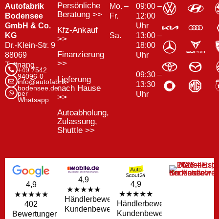
Persönliche
Autofabrik
Mo. –
09:00 –
Beratung >>
Bodensee
Fr.
12:00
GmbH & Co.
Uhr
Kfz-Ankauf
KG
13:00 –
Sa.
>>
Dr.-Klein-Str. 9
18:00
Finanzierung
88069
Uhr
>>
Tettnang
+49 7542
09:30 –
94096-0
Lieferung
info@autofabrik-
13:30
nach Hause
bodensee.de
per
Uhr
>>
Whatsapp
Autoabholung,
Zulassung,
Shuttle >>
4,9
4,9
4,9
★★★★★
★★★★★
★★★★★
Händlerbewertungen
Händlerbewertungen
402
Kundenbewertungen
Kundenbewertungen
Bewertungen