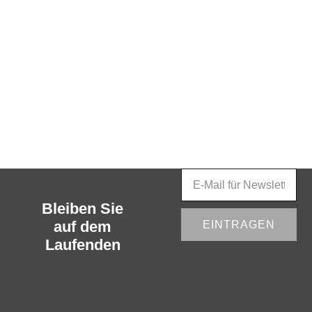
einem
sensationellen
Preis.
Rufen Sie uns an:
+49 7542 94096-0
oder schreiben Sie
uns: info@autofabrik-
bodensee.de
Bleiben Sie
auf dem
EINTRAGEN
Laufenden