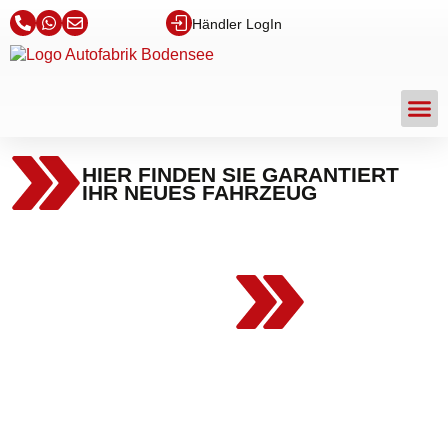
Händler LogIn
HIER FINDEN SIE GARANTIERT
IHR NEUES FAHRZEUG
NICHT DAS
RICHTIGE
KFZ
GEFUNDEN?
Wir beschaffen
Ihnen (fast) jedes
Fahrzeug zu