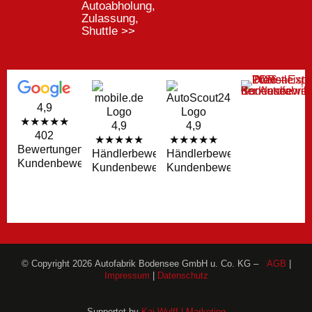
Autoabholung,
Zulassung,
Shuttle >>
4,9
★★★★★
4,9
4,9
402
★★★★★
★★★★★
Bewertungen
Händlerbewertungen
Händlerbewertungen
Kundenbewertungen
Kundenbewertungen
Kundenbewertungen
© Copyright 2026 Autofabrik Bodensee GmbH u. Co. KG –
AGB
|
Impressum
|
Datenschutz
Supportet by
Kai Wulff | Marketing