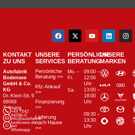
KONTAKT
UNSERE
PERSÖNLICHE
UNSERE
ZU UNS
SERVICES
BERATUNG
MARKEN
Persönliche
Autofabrik
Mo. –
09:00 –
Beratung >>
Bodensee
Fr.
12:00
GmbH & Co.
Uhr
Kfz-Ankauf
KG
13:00 –
Sa.
>>
Dr.-Klein-Str. 9
18:00
Finanzierung
88069
Uhr
>>
Tettnang
+49 7542
09:30 –
94096-0
Lieferung
info@autofabrik-
13:30
nach Hause
bodensee.de
per
Uhr
>>
Whatsapp