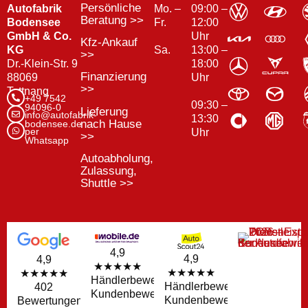
Persönliche
Autofabrik
Mo. –
09:00 –
Beratung >>
Bodensee
Fr.
12:00
GmbH & Co.
Uhr
Kfz-Ankauf
KG
13:00 –
Sa.
>>
Dr.-Klein-Str. 9
18:00
Finanzierung
88069
Uhr
>>
Tettnang
+49 7542
09:30 –
94096-0
Lieferung
info@autofabrik-
13:30
nach Hause
bodensee.de
per
Uhr
>>
Whatsapp
Autoabholung,
Zulassung,
Shuttle >>
4,9
4,9
4,9
★★★★★
★★★★★
★★★★★
Händlerbewertungen
Händlerbewertungen
402
Kundenbewertungen
Kundenbewertungen
Bewertungen