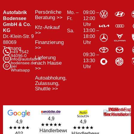
Persönliche
Autofabrik
Mo. –
09:00 –
Beratung >>
Bodensee
Fr.
12:00
GmbH & Co.
Uhr
Kfz-Ankauf
KG
13:00 –
Sa.
>>
Dr.-Klein-Str. 9
18:00
Finanzierung
88069
Uhr
>>
Tettnang
+49 7542
09:30 –
94096-0
Lieferung
info@autofabrik-
13:30
nach Hause
bodensee.de
per
Uhr
>>
Whatsapp
Autoabholung,
Zulassung,
Shuttle >>
4,9
4,9
4,9
★★★★★
★★★★★
★★★★★
Händlerbewertungen
Händlerbewertungen
402