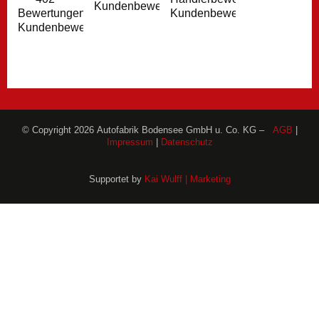
Kundenbewertungen
Kundenbewertungen
Bewertungen
Kundenbewertungen
© Copyright 2026 Autofabrik Bodensee GmbH u. Co. KG –
AGB
|
Impressum
|
Datenschutz
Supportet by
Kai Wulff | Marketing