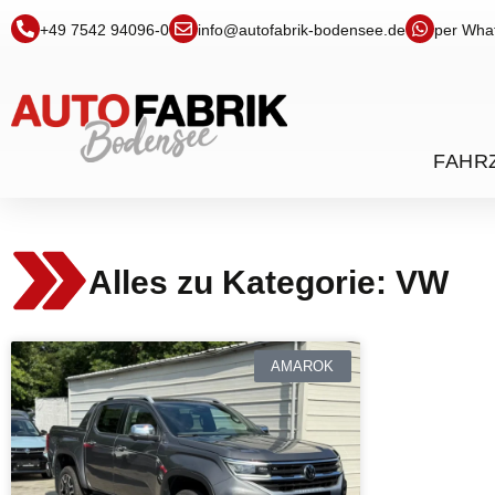
+49 7542 94096-0
info@autofabrik-bodensee.de
per Wha
FAHR
Alles zu Kategorie: VW
AMAROK