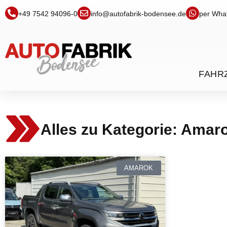
+49 7542 94096-0
info@autofabrik-bodensee.de
per Wha
FAHR
Alles zu Kategorie: Amar
AMAROK