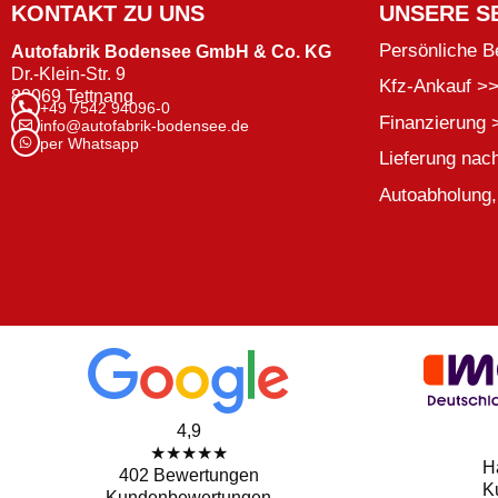
KONTAKT ZU UNS
UNSERE S
Persönliche B
Autofabrik Bodensee GmbH & Co. KG
Dr.-Klein-Str. 9
Kfz-Ankauf >
88069 Tettnang
+49 7542 94096-0
Finanzierung 
info@autofabrik-bodensee.de
per Whatsapp
Lieferung nac
Autoabholung,
4,9
★★★★★
H
402 Bewertungen
K
Kundenbewertungen