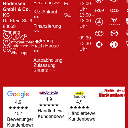
Beratung >>
Bodensee
Fr.
12:00
GmbH & Co.
Uhr
Kfz-Ankauf
KG
13:00 –
Sa.
>>
Dr.-Klein-Str. 9
18:00
Finanzierung
88069
Uhr
>>
Tettnang
+49 7542
09:30 –
94096-0
Lieferung
info@autofabrik-
13:30
nach Hause
bodensee.de
per
Uhr
>>
Whatsapp
Autoabholung,
Zulassung,
Shuttle >>
4,9
4,9
4,9
★★★★★
★★★★★
★★★★★
Händlerbewertungen
Händlerbewertungen
402
Kundenbewertungen
Kundenbewertungen
Bewertungen
Kundenbewertungen