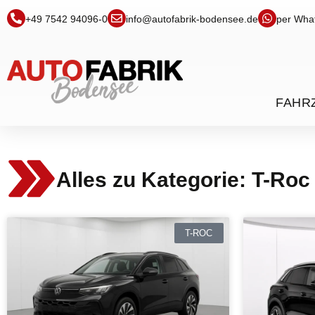
+49 7542 94096-0
info@autofabrik-bodensee.de
per Wha
FAHR
Alles zu Kategorie: T-Roc
T-ROC