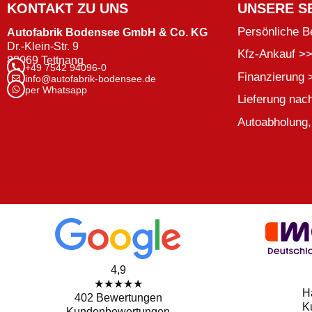
KONTAKT ZU UNS
UNSERE S
Persönliche B
Autofabrik Bodensee GmbH & Co. KG
Dr.-Klein-Str. 9
Kfz-Ankauf >
88069 Tettnang
+49 7542 94096-0
Finanzierung 
info@autofabrik-bodensee.de
per Whatsapp
Lieferung nac
Autoabholung,
4,9
★★★★★
H
402 Bewertungen
K
Kundenbewertungen