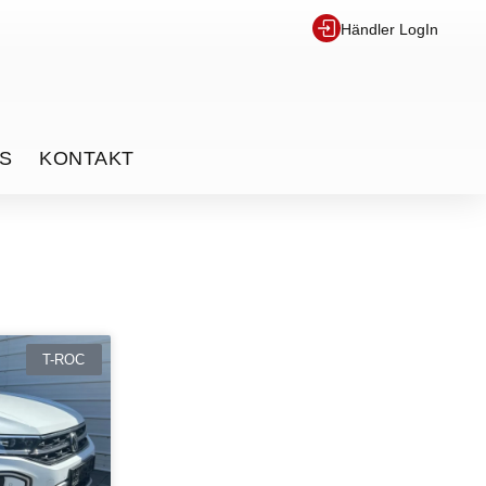
Händler LogIn
S
KONTAKT
T-ROC