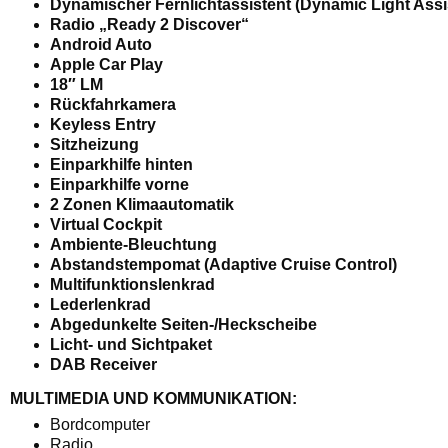
Dynamischer Fernlichtassistent (Dynamic Light Assi
Radio „Ready 2 Discover“
Android Auto
Apple Car Play
18″ LM
Rückfahrkamera
Keyless Entry
Sitzheizung
Einparkhilfe hinten
Einparkhilfe vorne
2 Zonen Klimaautomatik
Virtual Cockpit
Ambiente-Bleuchtung
Abstandstempomat (Adaptive Cruise Control)
Multifunktionslenkrad
Lederlenkrad
Abgedunkelte Seiten-/Heckscheibe
Licht- und Sichtpaket
DAB Receiver
MULTIMEDIA UND KOMMUNIKATION:
Bordcomputer
Radio