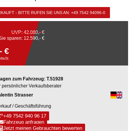
KAUFT - BITTE RUFEN SIE UNS AN:
+49 7542 94096-0
UVP:
42.080,- €
Sie sparen: 12.590,- €
- €
 MwSt.
ragen zum Fahrzeug: T.51928
r persönlicher Verkaufsberater
lentin Strasser
rkauf / Geschäftsführung
+49 7542 940 96 17
Fahrzeug anfragen
Jetzt meinen Gebrauchten bewerten