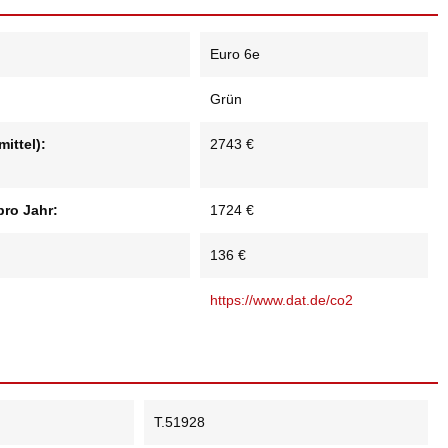
Euro 6e
Grün
ittel):
2743 €
pro Jahr:
1724 €
136 €
https://www.dat.de/co2
T.51928