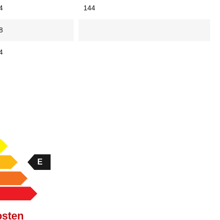
4
144
8
4
E
osten