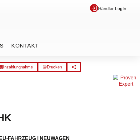
Händler LogIn
S
KONTAKT
Inzahlungnahme
Drucken
AHK
EU-FAHRZEUG | NEUWAGEN