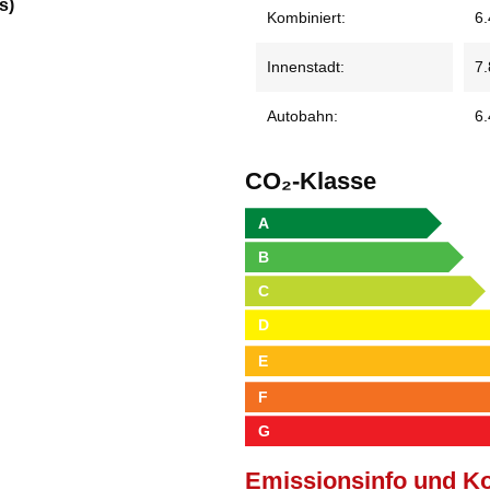
s)
Kombiniert:
6.
Innenstadt:
7.
Autobahn:
6.
CO₂-Klasse
A
B
C
D
E
F
G
Emissionsinfo und K