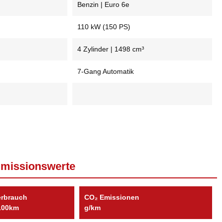
Benzin | Euro 6e
110 kW (150 PS)
4 Zylinder | 1498 cm³
7-Gang Automatik
Emissionswerte
erbrauch
CO₂ Emissionen
/100km
g/km