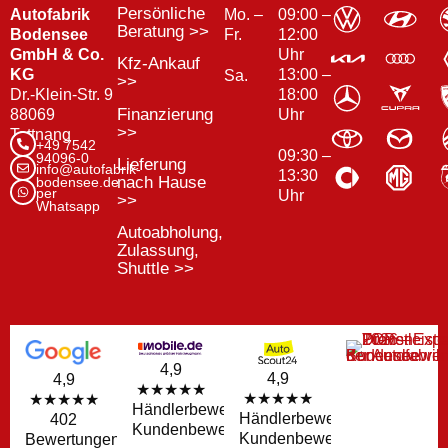
Persönliche
Autofabrik
Mo. –
09:00 –
Beratung >>
Bodensee
Fr.
12:00
GmbH & Co.
Uhr
Kfz-Ankauf
KG
13:00 –
Sa.
>>
Dr.-Klein-Str. 9
18:00
Finanzierung
88069
Uhr
>>
Tettnang
+49 7542
09:30 –
94096-0
Lieferung
info@autofabrik-
13:30
nach Hause
bodensee.de
per
Uhr
>>
Whatsapp
Autoabholung,
Zulassung,
Shuttle >>
4,9
4,9
4,9
★★★★★
★★★★★
★★★★★
Händlerbewertungen
Händlerbewertungen
402
Kundenbewertungen
Kundenbewertungen
Bewertungen