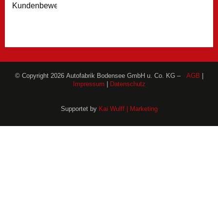
Kundenbewertungen
© Copyright 2026 Autofabrik Bodensee GmbH u. Co. KG –
AGB
|
Impressum
|
Datenschutz
Supportet by
Kai Wulff | Marketing