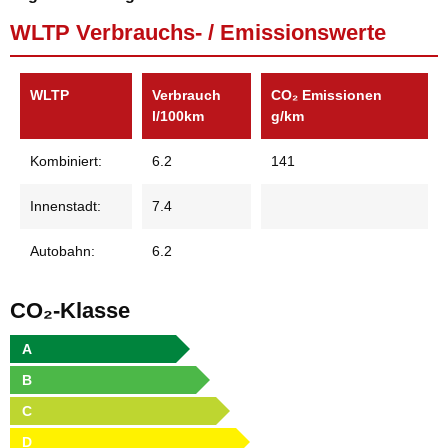
WLTP Verbrauchs- / Emissionswerte
WLTP
Verbrauch
CO₂ Emissionen
l/100km
g/km
Kombiniert:
6.2
141
Innenstadt:
7.4
Autobahn:
6.2
CO₂-Klasse
A
B
C
D