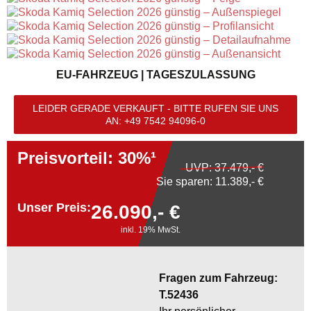
EU-FAHRZEUG | TAGESZULASSUNG
LEIDER GERADE VERKAUFT - BITTE RUFEN SIE UNS
AN:
+49 7542 94096-0
Preisvorteil: 30%¹
UVP:
37.479,- €
Sie sparen: 11.389,- €
Unser Preis:
26.090,- €
inkl. 19% MwSt.
Fragen zum Fahrzeug:
T.52436