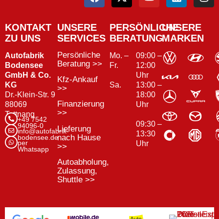
KONTAKT
UNSERE
PERSÖNLICHE
UNSERE
ZU UNS
SERVICES
BERATUNG
MARKEN
Persönliche
Autofabrik
Mo. –
09:00 –
Beratung >>
Bodensee
Fr.
12:00
GmbH & Co.
Uhr
Kfz-Ankauf
KG
13:00 –
Sa.
>>
Dr.-Klein-Str. 9
18:00
Finanzierung
88069
Uhr
>>
Tettnang
+49 7542
09:30 –
94096-0
Lieferung
info@autofabrik-
13:30
nach Hause
bodensee.de
per
Uhr
>>
Whatsapp
Autoabholung,
Zulassung,
Shuttle >>