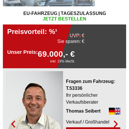
EU-FAHRZEUG | TAGESZULASSUNG
JETZT BESTELLEN
Preisvorteil: %¹
UVP:
€
Sie sparen: €
Unser Preis:
69.000,- €
inkl. 19% MwSt.
Fragen zum Fahrzeug:
T.53336
Ihr persönlicher
Verkaufsberater
Thomas Seibert
Verkauf / Großhandel