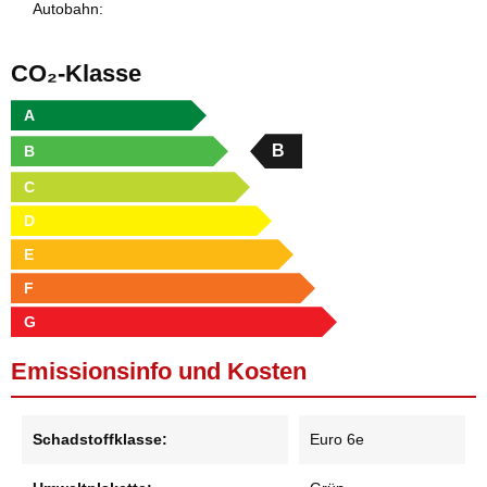
Autobahn:
CO₂-Klasse
A
B
B
C
D
E
F
G
Emissionsinfo und Kosten
Schadstoffklasse:
Euro 6e