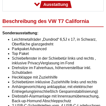
Ausstattung
Beschreibung des VW T7 California
Sonderausstattung:
Leichtmetallräder „Dundrod“ 6,5J x 17, in Schwarz,
Oberfläche glanzgedreht
Parkpaket Advanced
Top Paket
Schiebefenster in der Schiebetür links und rechts ,
inklusive PrivacyVerglasung im Fond
Drehsitze im Fahrerhaus, höhenverstellbar inkl.
Schubladen
Heckklappe mit Zuziehhilfe
Schiebetüren inklusive Zuziehhilfe links und rechts
Anhängevorrichtung anklappbar, mit elektrischer
Entriegelung(einschließlich Gespannstabilisierung)
Diebstahl-Alarmanlage mit Innenraumüberwachung,
Back-up-Hornund Abschleppschutz
2 USB-C-Schnittstellen vorn, 4 USB-C-Ladebuchsen