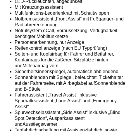
LED-Rückleuchten, abgedunkelt
Mit Kreuzungsassistent
Multifunktions-Lederlenkrad mit Schaltwippen
Notbremsassistent „Front Assist“ mit Fußgänger- und
Radfahrererkennung
Notrufsystem eCall, Voraussetzung: Verfügbarkeit
benötigter Mobilfunknetze
Personenerkennung, nur Anzeige
Reifenkontrollanzeige (nach EU Typprüfung)
Seiten- und Kopfairbag für Fahrer und Beifahrer,
Kopfairbags für die äußeren Sitzplätze hinten
undMittenairbag vorn
Sicherheitsinnenspiegel, automatisch abblendend
Sonnenblenden mit Spiegel, beleuchtet, Tickethalter
auf der Fahrerseite, mit Airbaglabel aufSonnenblende
und B-Säule
Fahrerassistent „Travel Assist“ inklusive
Spurhalteassistent „Lane Assist“ und „Emergency
Assist“
Spurwechselassistent „Side Assist“ inklusive „Blind
Spot Detection“, Ausparkassistent
undAusstiegswarner
Tagfahrlichtschaltung mit Assistenzfahrlicht sowie