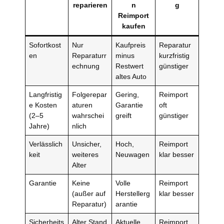
reparieren
n
g
Reimport
kaufen
Sofortkost
Nur
Kaufpreis
Reparatur
en
Reparaturr
minus
kurzfristig
echnung
Restwert
günstiger
altes Auto
Langfristig
Folgerepar
Gering,
Reimport
e Kosten
aturen
Garantie
oft
(2–5
wahrschei
greift
günstiger
Jahre)
nlich
Verlässlich
Unsicher,
Hoch,
Reimport
keit
weiteres
Neuwagen
klar besser
Alter
Garantie
Keine
Volle
Reimport
(außer auf
Herstellerg
klar besser
Reparatur)
arantie
Sicherheits
Alter Stand
Aktuelle
Reimport