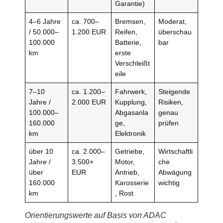
Garantie)
4–6 Jahre
ca. 700–
Bremsen,
Moderat,
/ 50.000–
1.200 EUR
Reifen,
überschau
100.000
Batterie,
bar
km
erste
Verschleißt
eile
7–10
ca. 1.200–
Fahrwerk,
Steigende
Jahre /
2.000 EUR
Kupplung,
Risiken,
100.000–
Abgasanla
genau
160.000
ge,
prüfen
km
Elektronik
über 10
ca. 2.000–
Getriebe,
Wirtschaftli
Jahre /
3.500+
Motor,
che
über
EUR
Antrieb,
Abwägung
160.000
Karosserie
wichtig
km
, Rost
Orientierungswerte auf Basis von ADAC