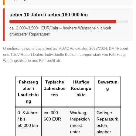
ueber 10 Jahre / ueber 160.000 km
ca. 2.000–3.500+ EUR/Jahr – hoehere Wahrscheinlichkeit
groesserer Reparaturen
Orientierungswerte basierend auf ADAC Autokosten 2023/2024, DAT-Report
und TUeV-Report-Daten. Individuelle Kosten haengen stark von Fahrzeug,
Wartungshistorie und Fahrprofil ab.
Fahrzeug
Typische
Häufige
Bewertun
alter /
Jahreskos
Kostenpu
g
Laufleistu
ten
nkte
ng
0–3 Jahre
ca. 300–
Wartung,
Geringe
/ bis
600 EUR
Inspektion
Reparaturk
50.000 km
(meist
osten,
unter
planbar