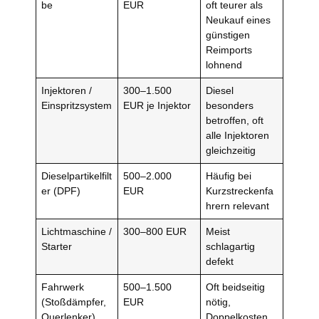
be
EUR
oft teurer als
Neukauf eines
günstigen
Reimports
lohnend
Injektoren /
300–1.500
Diesel
Einspritzsystem
EUR je Injektor
besonders
betroffen, oft
alle Injektoren
gleichzeitig
Dieselpartikelfilt
500–2.000
Häufig bei
er (DPF)
EUR
Kurzstreckenfa
hrern relevant
Lichtmaschine /
300–800 EUR
Meist
Starter
schlagartig
defekt
Fahrwerk
500–1.500
Oft beidseitig
(Stoßdämpfer,
EUR
nötig,
Querlenker)
Doppelkosten