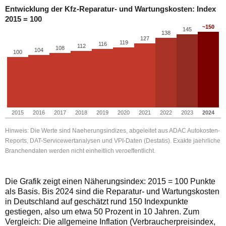
Entwicklung der Kfz-Reparatur- und Wartungskosten: Index
2015 = 100
~150
145
138
127
119
116
112
108
104
100
2015
2016
2017
2018
2019
2020
2021
2022
2023
2024
Hinweis: Die Werte sind Naeherungsindizes, abgeleitet aus ADAC Autokosten-
Reports, DAT-Servicewertanalysen und VPI-Daten (Destatis). Exakte jaehrliche
Branchendaten werden nicht einheitlich veroeffentlicht.
Die Grafik zeigt einen Näherungsindex: 2015 = 100 Punkte
als Basis. Bis 2024 sind die Reparatur- und Wartungskosten
in Deutschland auf geschätzt rund 150 Indexpunkte
gestiegen, also um etwa 50 Prozent in 10 Jahren. Zum
Vergleich: Die allgemeine Inflation (Verbraucherpreisindex,