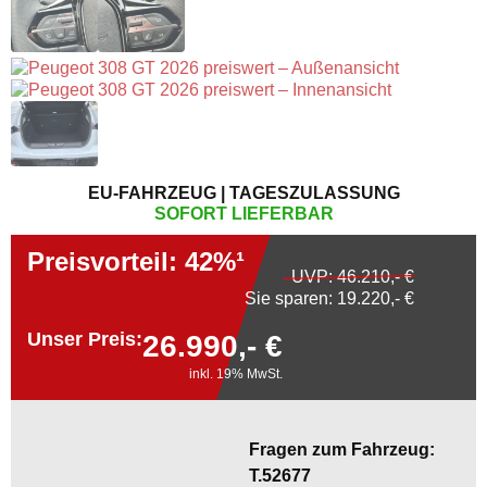
EU-FAHRZEUG | TAGESZULASSUNG
SOFORT LIEFERBAR
Preisvorteil: 42%¹
UVP:
46.210,- €
Sie sparen: 19.220,- €
Unser Preis:
26.990,- €
inkl. 19% MwSt.
Fragen zum Fahrzeug:
T.52677