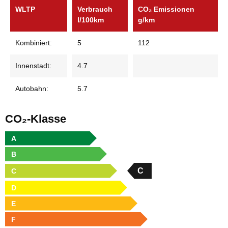
WLTP
Verbrauch
CO₂ Emissionen
l/100km
g/km
Kombiniert:
5
112
Innenstadt:
4.7
Autobahn:
5.7
CO₂-Klasse
A
B
C
C
D
E
F