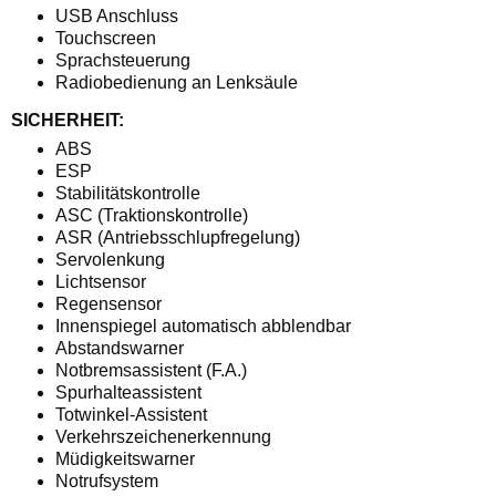
USB Anschluss
Touchscreen
Sprachsteuerung
Radiobedienung an Lenksäule
SICHERHEIT:
ABS
ESP
Stabilitätskontrolle
ASC (Traktionskontrolle)
ASR (Antriebsschlupfregelung)
Servolenkung
Lichtsensor
Regensensor
Innenspiegel automatisch abblendbar
Abstandswarner
Notbremsassistent (F.A.)
Spurhalteassistent
Totwinkel-Assistent
Verkehrszeichenerkennung
Müdigkeitswarner
Notrufsystem