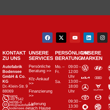
KONTAKT
UNSERE
PERSÖNLICHE
UNSERE
ZU UNS
SERVICES
BERATUNG
MARKEN
Persönliche
Autofabrik
Mo. –
09:00 –
Beratung >>
Bodensee
Fr.
12:00
GmbH & Co.
Uhr
Kfz-Ankauf
KG
13:00 –
Sa.
>>
Dr.-Klein-Str. 9
18:00
Finanzierung
88069
Uhr
>>
Tettnang
+49 7542
09:30 –
94096-0
Lieferung
info@autofabrik-
13:30
nach Hause
bodensee.de